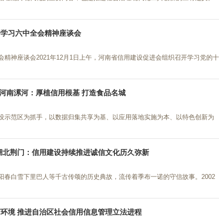
开学习六中全会精神座谈会
精神座谈会2021年12月1日上午，河南省信用建设促进会组织召开学习党的十
 河南漯河：厚植信用根基 打造食品名城
设示范区为抓手，以数据归集共享为基、以应用落地实施为本、以特色创新为
湖北荆门：信用建设持续推进诚信文化历久弥新
阳春白雪下里巴人等千古传颂的历史典故，流传着季布一诺的守信故事。2002
环境 推进自治区社会信用信息管理立法进程