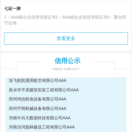
七证一牌
河南君泰保安服务有限公司AAA
1：AAA级企业信用等级证书2；AAA级企业资信等级证书3：重合同
清丰县龙翔有限责任公司AAA
守信用...
河南颂源涂料有限公司AAA
查看更多
河南国泰工程管理有限公司AAA
郑州微海科技有限公司AAA
河南益友建设工程有限公司AAA
信用公示
河南省民安防护设备有限公司AAA
CREDIT PUBLICITY
加飞航院通用航空有限公司AAA
新乡市平原建筑安装工程有限公司AAA
郑州鸿信机电设备有限公司AAA
郑州宇明机械设备有限公司AAA
河南中兴大数据科技有限公司AAA
河南洹河园林建设工程有限公司AAA